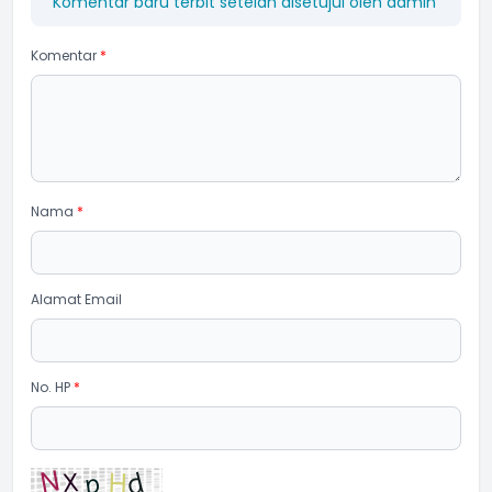
Komentar baru terbit setelah disetujui oleh admin
Komentar
*
Nama
*
Alamat Email
No. HP
*