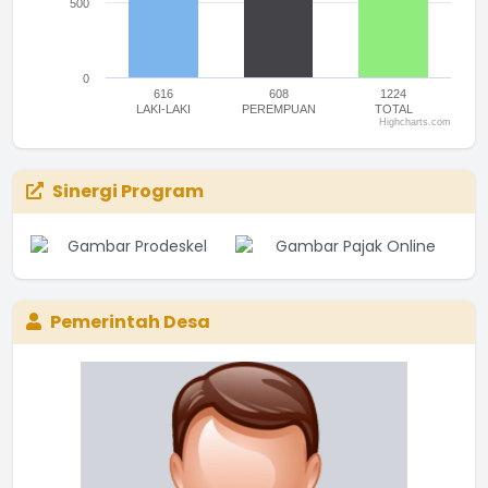
500
0
616
608
1224
LAKI-LAKI
PEREMPUAN
TOTAL
Highcharts.com
End of interactive chart.
Sinergi Program
Pemerintah Desa