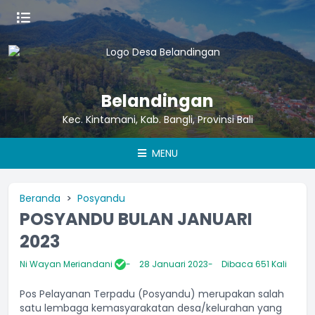
Belandingan
Kec. Kintamani, Kab. Bangli, Provinsi Bali
MENU
Beranda
Posyandu
POSYANDU BULAN JANUARI
2023
Ni Wayan Meriandani
28 Januari 2023
Dibaca 651 Kali
Pos Pelayanan Terpadu (Posyandu) merupakan salah
satu lembaga kemasyarakatan desa/kelurahan yang