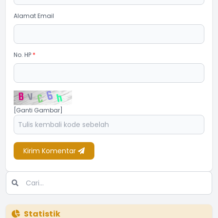
Alamat Email
No. HP
*
[Ganti Gambar]
Kirim Komentar
Statistik